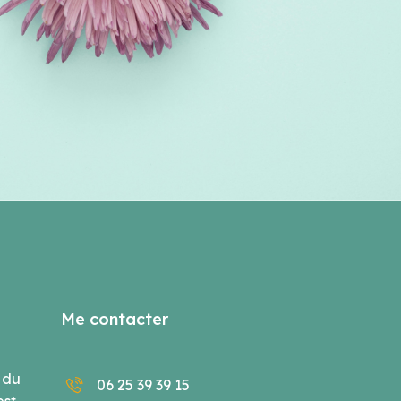
Me contacter
 du
06 25 39 39 15
est